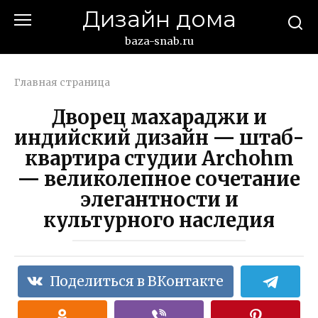
Перейти
Дизайн дома
к
контенту
baza-snab.ru
Главная страница
Дворец махараджи и
индийский дизайн — штаб-
квартира студии Archohm
— великолепное сочетание
элегантности и
культурного наследия
Поделиться в ВКонтакте