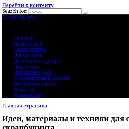
Перейти к контенту
Search for:
Дизайн дома
baza-snab.ru
Главная
Интересное
Архитектура
Декор дома
Дизайн интерьера
Дом и дача
Домашние дела
Ландшафтный дизайн
Необычные дома
Новости
Сделай сам
Главная страница
Идеи, материалы и техники для 
скрапбукинга