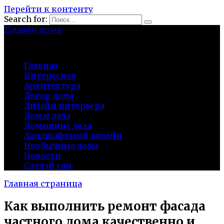
Перейти к контенту
Search for:
Дизайн дома
baza-snab.ru
Главная
Интересное
Архитектура
Декор дома
Дизайн интерьера
Дом и дача
Домашние дела
Ландшафтный дизайн
Необычные дома
Новости
Сделай сам
Главная страница
Как выполнить ремонт фасада
частного дома качественно и