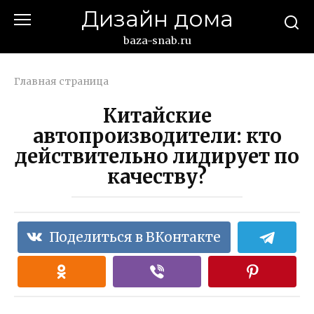
Перейти
Дизайн дома
к
контенту
baza-snab.ru
Главная страница
Китайские
автопроизводители: кто
действительно лидирует по
качеству?
Поделиться в ВКонтакте