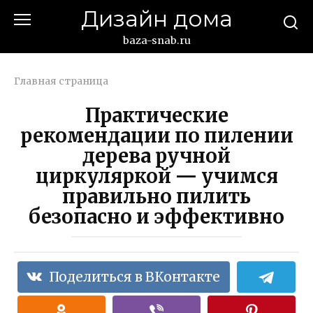
Перейти
Дизайн дома
к
контенту
baza-snab.ru
Главная страница
Практические
рекомендации по пилении
дерева ручной
циркуляркой — учимся
правильно пилить
безопасно и эффективно
Поделиться в ВКонтакте