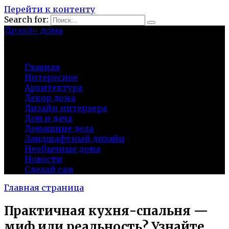
Перейти к контенту
Search for:
Дизайн дома
baza-snab.ru
Главная
Интересное
Архитектура
Декор дома
Дизайн интерьера
Дом и дача
Домашние дела
Ландшафтный дизайн
Необычные дома
Новости
Сделай сам
Главная страница
Практичная кухня-спальня —
миф или реальность? Узнайте,