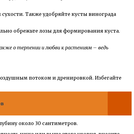
 сухости. Также удобряйте кусты винограда
льно обрежьте лозы для формирования куста.
кже о терпении и любви к растениям – ведь
воздушным потоком и дренировкой. Избегайте
ов
глубину около 30 сантиметров.
отность ниже или выше этого уровня, внесите