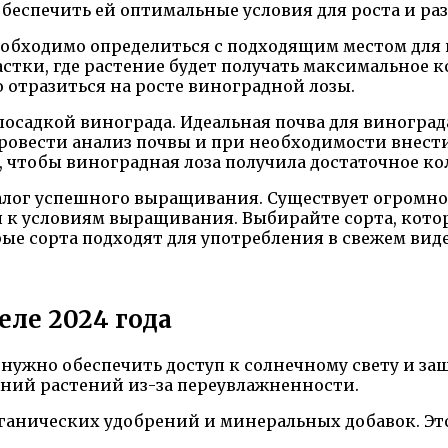
обеспечить ей оптимальные условия для роста и ра
обходимо определиться с подходящим местом для 
тки, где растение будет получать максимальное ко
о отразиться на росте виноградной лозы.
посадкой винограда. Идеальная почва для виногра
ровести анализ почвы и при необходимости внест
, чтобы виноградная лоза получила достаточное к
алог успешного выращивания. Существует огромно
 к условиям выращивания. Выбирайте сорта, котор
е сорта подходят для употребления в свежем виде,
еле 2024 года
ужно обеспечить доступ к солнечному свету и защ
ний растений из-за переувлажненности.
рганических удобрений и минеральных добавок. Э