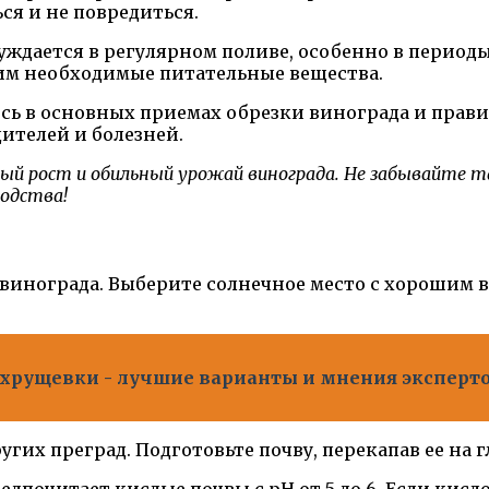
ся и не повредиться.
ждается в регулярном поливе, особенно в периоды
им необходимые питательные вещества.
сь в основных приемах обрезки винограда и прави
ителей и болезней.
й рост и обильный урожай винограда. Не забывайте та
водства!
 винограда. Выберите солнечное место с хорошим 
 хрущевки - лучшие варианты и мнения эксперт
угих преград. Подготовьте почву, перекапав ее на 
дпочитает кислые почвы с pH от 5 до 6. Если кисл