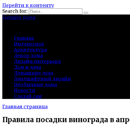
Перейти к контенту
Search for:
Дизайн дома
baza-snab.ru
Главная
Интересное
Архитектура
Декор дома
Дизайн интерьера
Дом и дача
Домашние дела
Ландшафтный дизайн
Необычные дома
Новости
Сделай сам
Главная страница
Правила посадки винограда в ап