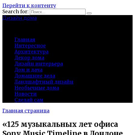
Перейти к контенту
Search for:
Дизайн дома
baza-snab.ru
Главная
Интересное
Архитектура
Декор дома
Дизайн интерьера
Дом и дача
Домашние дела
Ландшафтный дизайн
Необычные дома
Новости
Сделай сам
Главная страница
«125 музыкальных лет офиса
Sony Music Timeline в Лондоне,