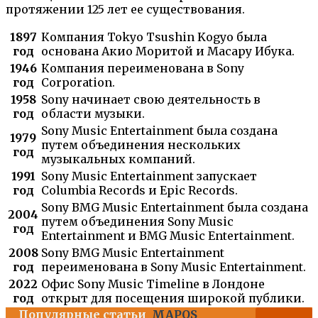
протяжении 125 лет ее существования.
1897
Компания Tokyo Tsushin Kogyo была
год
основана Акио Моритой и Масару Ибука.
1946
Компания переименована в Sony
год
Corporation.
1958
Sony начинает свою деятельность в
год
области музыки.
Sony Music Entertainment была создана
1979
путем объединения нескольких
год
музыкальных компаний.
1991
Sony Music Entertainment запускает
год
Columbia Records и Epic Records.
Sony BMG Music Entertainment была создана
2004
путем объединения Sony Music
год
Entertainment и BMG Music Entertainment.
2008
Sony BMG Music Entertainment
год
переименована в Sony Music Entertainment.
2022
Офис Sony Music Timeline в Лондоне
год
открыт для посещения широкой публики.
Популярные статьи
MAPOS