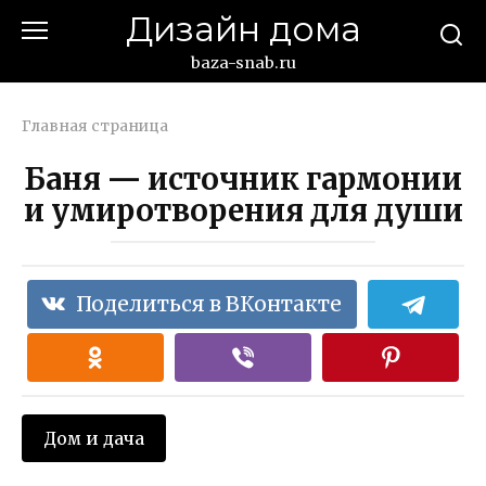
Перейти
Дизайн дома
к
контенту
baza-snab.ru
Главная страница
Баня — источник гармонии
и умиротворения для души
Поделиться в ВКонтакте
Дом и дача