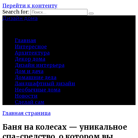
Перейти к контенту
Search for:
Дизайн дома
baza-snab.ru
Главная
Интересное
Архитектура
Декор дома
Дизайн интерьера
Дом и дача
Домашние дела
Ландшафтный дизайн
Необычные дома
Новости
Сделай сам
Главная страница
Баня на колесах — уникальное
спа-средство, о котором вы