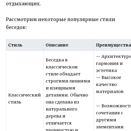
отдыхающих.
Рассмотрим некоторые популярные стили
беседок:
Стиль
Описание
Преимуществ
— Архитектур
Беседка в
гармония и
классическом
эстетика
стиле обладает
— Высокое
строгими линиями
качество
и изящными
материалов
Классический
деталями. Обычно
стиль
она сделана из
— Возможност
натурального
сочетания с
дерева и
другими
отличается
элементами
прочностью и