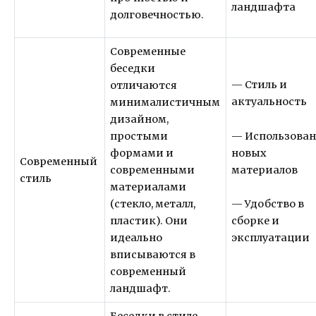
ландшафта
долговечностью.
Современные
беседки
— Стиль и
отличаются
актуальность
минималистичным
дизайном,
— Использова
простыми
новых
формами и
Современный
материалов
современными
стиль
материалами
— Удобство в
(стекло, металл,
сборке и
пластик). Они
эксплуатации
идеально
вписываются в
современный
ландшафт.