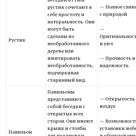
Беседки в стиле
— Полное слия
рустик сочетают в
с природой
себе простоту и
натуральность. Они
—
могут быть
Оригинальнос
сделаны из
Рустик
и уют
необработанного
дерева или
— Прочность и
имитировать
надежность
необработанность,
подчеркивая
старинный вид.
Павильоны
— Открытость
представляют
воздух
собой беседки с
открытых всех
— Возможност
сторон. Они имеют
установки меб
крышу и столбы
Павильон
и оборудовани
для поддержки.