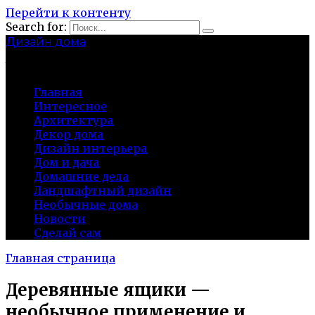
Перейти к контенту
Search for:
Дизайн дома
baza-snab.ru
Главная
Интересное
Архитектура
Декор дома
Дизайн интерьера
Дом и дача
Домашние дела
Ландшафтный дизайн
Необычные дома
Новости
Сделай сам
Главная страница
Деревянные ящики —
необычное применение и