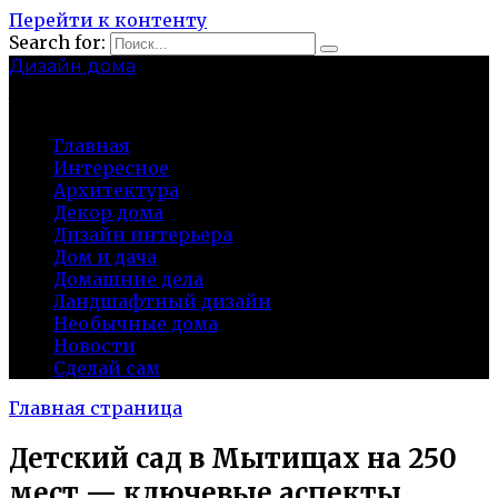
Перейти к контенту
Search for:
Дизайн дома
baza-snab.ru
Главная
Интересное
Архитектура
Декор дома
Дизайн интерьера
Дом и дача
Домашние дела
Ландшафтный дизайн
Необычные дома
Новости
Сделай сам
Главная страница
Детский сад в Мытищах на 250
мест — ключевые аспекты