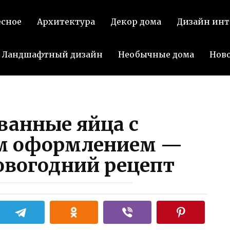
есное
Архитектура
Декор дома
Дизайн инт
Ландшафтный дизайн
Необычные дома
Нов
анные яйца с
м оформлением —
овогодний рецепт