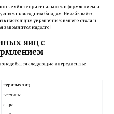
анные яйца с оригинальным оформлением и
кусным новогодним блюдом! Не забывайте,
ать настоящим украшением вашего стола и
ая запомнится надолго!
нных яиц с
ормлением
 понадобятся следующие ингредиенты:
куриных яиц
ветчины
сыра