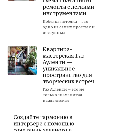
схема поэтапного
ремонта с легкими
инструментами
Побелка потолка – это
одно из самых простых и
доступных
Квартира-
мастерская Гаэ
Ауленти —
уникальное
пространство для
творческих встреч
Гаэ Ауленти – это не
только знаменитая
итальянская
Создайте гармонию в
интерьере с помощью
сочетания зеленого и