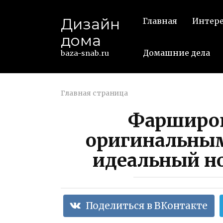
Перейти
к
Дизайн
Главная
Интер
контенту
дома
Домашние дела
baza-snab.ru
Главная страница
Фарширов
оригинальны
идеальный н
Поделиться в ВКонтакте