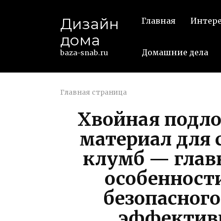
Перейти
к
Дизайн
Главная
Интер
контенту
дома
Домашние дела
baza-snab.ru
Главная страница
Хвойная подл
материал для 
клумб — глав
особенност
безопасного
эффектив