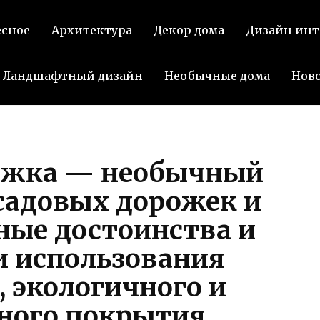
П
есное
Архитектура
Декор дома
Дизайн инт
Ландшафтный дизайн
Необычные дома
Нов
ожка — необычный
садовых дорожек и
ные достоинства и
и использования
, экологичного и
ного покрытия