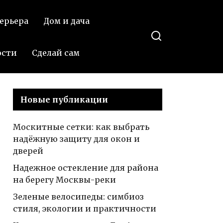
для
оделиться в
ерьера
Дом и дача
каркасного
ВКонтакте
дома —
полезные
ости
Сделай сам
советы и
рекомендации
Новые публикации
Москитные сетки: как выбрать
надёжную защиту для окон и
дверей
Надежное остекление для района
на берегу Москвы-реки
Зеленые велосипеды: симбиоз
стиля, экологии и практичности