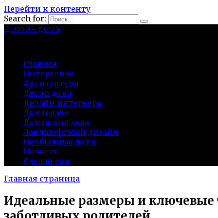
Перейти к контенту
Search for:
Дизайн дома
baza-snab.ru
Главная
Интересное
Архитектура
Декор дома
Дизайн интерьера
Дом и дача
Домашние дела
Ландшафтный дизайн
Необычные дома
Новости
Сделай сам
Главная страница
Идеальные размеры и ключевые т
заботливых родителей