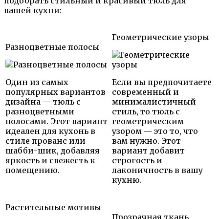
подобрать стильный и красивый тюль для
вашей кухни:
Геометрические узоры
Разноцветные полосы
Один из самых
Если вы предпочитаете
популярных вариантов
современный и
дизайна — тюль с
минималистичный
разноцветными
стиль, то тюль с
полосами. Этот вариант
геометрическим
идеален для кухонь в
узором — это то, что
стиле прованс или
вам нужно. Этот
шабби-шик, добавляя
вариант добавит
яркость и свежесть к
строгость и
помещению.
лаконичность в вашу
кухню.
Растительные мотивы
Прозрачная ткань