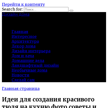
Перейти к контенту
Search for:
Дизайн дома
baza-snab.ru
Главная
Интересное
Архитектура
Декор дома
Дизайн интерьера
Дом и дача
Домашние дела
Ландшафтный дизайн
Необычные дома
Новости
Сделай сам
Главная страница
Идеи для создания красивого
тюля на кухню фото советы и