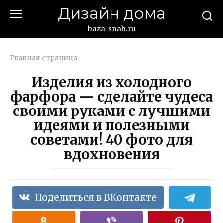
Перейти
Дизайн дома
к
контенту
baza-snab.ru
Главная страница
Изделия из холодного
фарфора — сделайте чудеса
своими руками с лучшими
идеями и полезными
советами! 40 фото для
вдохновения
Поделиться в ВКонтакте