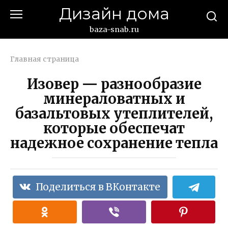
Перейти
Дизайн дома
к
контенту
baza-snab.ru
Главная страница
Изовер — разнообразие
минераловатных и
базальтовых утеплителей,
которые обеспечат
надежное сохранение тепла
Поделиться в ВКонтакте