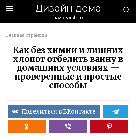
Перейти
Дизайн дома
к
контенту
baza-snab.ru
Главная страница
Как без химии и лишних
хлопот отбелить ванну в
домашних условиях —
проверенные и простые
способы
Поделиться в ВКонтакте