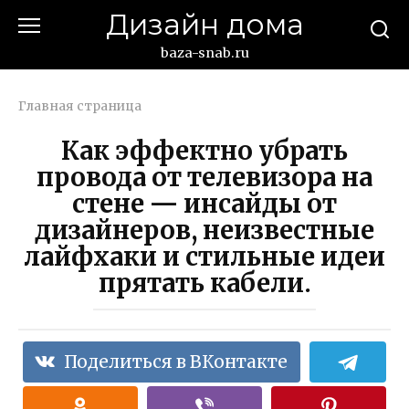
Перейти
Дизайн дома
к
контенту
baza-snab.ru
Главная страница
Как эффектно убрать
провода от телевизора на
стене — инсайды от
дизайнеров, неизвестные
лайфхаки и стильные идеи
прятать кабели.
Поделиться в ВКонтакте