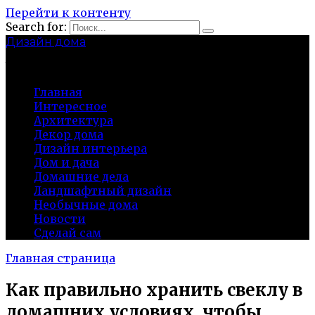
Перейти к контенту
Search for:
Дизайн дома
baza-snab.ru
Главная
Интересное
Архитектура
Декор дома
Дизайн интерьера
Дом и дача
Домашние дела
Ландшафтный дизайн
Необычные дома
Новости
Сделай сам
Главная страница
Как правильно хранить свеклу в
домашних условиях, чтобы