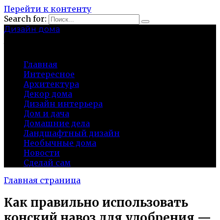
Перейти к контенту
Search for:
Дизайн дома
baza-snab.ru
Главная
Интересное
Архитектура
Декор дома
Дизайн интерьера
Дом и дача
Домашние дела
Ландшафтный дизайн
Необычные дома
Новости
Сделай сам
Главная страница
Как правильно использовать
конский навоз для удобрения —