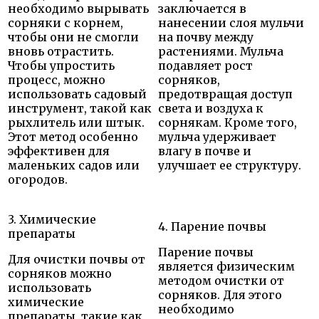
необходимо вырывать
заключается в
сорняки с корнем,
нанесении слоя мульчи
чтобы они не смогли
на почву между
вновь отрастить.
растениями. Мульча
Чтобы упростить
подавляет рост
процесс, можно
сорняков,
использовать садовый
предотвращая доступ
инструмент, такой как
света и воздуха к
рыхлитель или штык.
сорнякам. Кроме того,
Этот метод особенно
мульча удерживает
эффективен для
влагу в почве и
маленьких садов или
улучшает ее структуру.
огородов.
3. Химические
4. Парение почвы
препараты
Парение почвы
Для очистки почвы от
является физическим
сорняков можно
методом очистки от
использовать
сорняков. Для этого
химические
необходимо
препараты, такие как