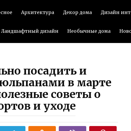
ВКон
есное
Архитектура
Декор дома
Дизайн инт
Ландшафтный дизайн
Необычные дома
Нов
ьно посадить и
тюльпанами в марте
полезные советы о
ортов и уходе