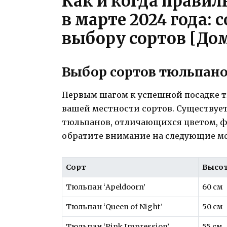
Как и когда прави
в марте 2024 года: 
выбору сортов [Дом
Выбор сортов тюльпан
Первым шагом к успешной посадке т
вашей местности сортов. Существуе
тюльпанов, отличающихся цветом, ф
обратите внимание на следующие м
Сорт
Высо
Тюльпан ‘Apeldoorn’
60 см
Тюльпан ‘Queen of Night’
50 см
Тюльпан ‘Pink Impression’
55 см