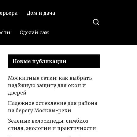
такте
другие комнатные
ерьера
Дом и дача
растения более
яркими и зелеными
ости
Сделай сам
Новые публикации
Москитные сетки: как выбрать
надёжную защиту для окон и
дверей
Надежное остекление для района
на берегу Москвы-реки
Зеленые велосипеды: симбиоз
стиля, экологии и практичности