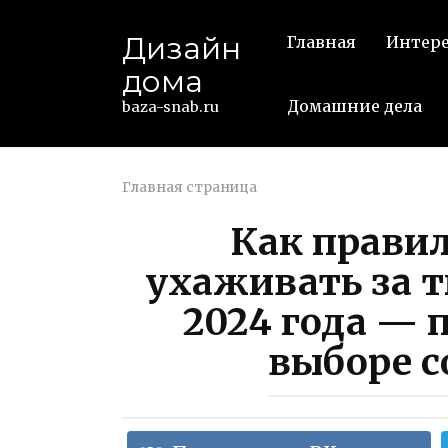
Перейти
к
Дизайн
Главная
Интер
контенту
дома
Домашние дела
baza-snab.ru
Главная страница
Как правил
ухаживать за 
2024 года — 
выборе с