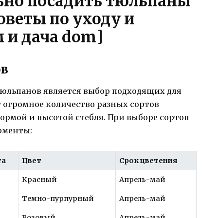
льно посадить тюльпаны
советы по уходу и
 и дача dom]
ов
юльпанов является выбор подходящих для
т огромное количество разных сортов
ормой и высотой стебля. При выборе сортов
оменты:
та
Цвет
Срок цветения
Красный
Апрель-май
Темно-пурпурный
Апрель-май
Розовый
Апрель-май