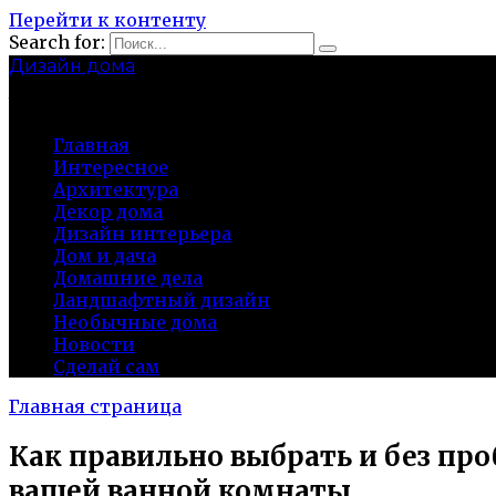
Перейти к контенту
Search for:
Дизайн дома
baza-snab.ru
Главная
Интересное
Архитектура
Декор дома
Дизайн интерьера
Дом и дача
Домашние дела
Ландшафтный дизайн
Необычные дома
Новости
Сделай сам
Главная страница
Как правильно выбрать и без пр
вашей ванной комнаты