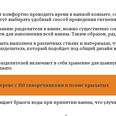
т комфортно проводить время в ванной комнате, с
огут выбирать удобный способ проведения гигиен
анию разделителя в ванне, можно существенно сок
ем для наполнения всей ванны. Таким образом, раз
ыть выполнен в различных стилях и материалах, чт
разделитель, который подойдет под общий дизайн
зделителей включают в себя хранение для шампуне
мнате.
ереве с 350 скворечниками и пение крылатых
ащает брызги воды при принятии ванны, что улуч