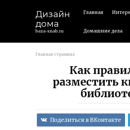
Перейти
к
Дизайн
Главная
Интер
контенту
дома
Домашние дела
baza-snab.ru
Главная страница
Как прави
разместить 
библиот
Поделиться в ВКонтакте