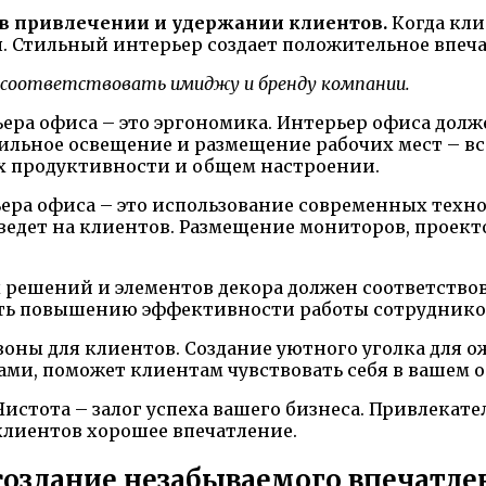
в привлечении и удержании клиентов.
Когда клие
 Стильный интерьер создает положительное впеча
 соответствовать имиджу и бренду компании.
ера офиса – это эргономика. Интерьер офиса дол
ильное освещение и размещение рабочих мест – вс
их продуктивности и общем настроении.
ера офиса – это использование современных техн
ведет на клиентов. Размещение мониторов, проект
ых решений и элементов декора должен соответств
вать повышению эффективности работы сотруднико
оны для клиентов. Создание уютного уголка для 
и, поможет клиентам чувствовать себя в вашем о
. Чистота – залог успеха вашего бизнеса. Привлек
клиентов хорошее впечатление.
создание незабываемого впечатле