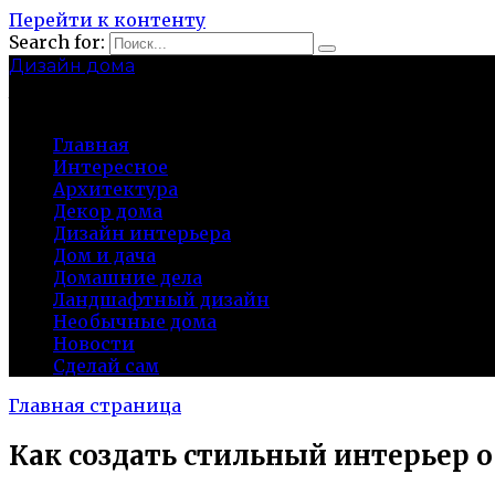
Перейти к контенту
Search for:
Дизайн дома
baza-snab.ru
Главная
Интересное
Архитектура
Декор дома
Дизайн интерьера
Дом и дача
Домашние дела
Ландшафтный дизайн
Необычные дома
Новости
Сделай сам
Главная страница
Как создать стильный интерьер 