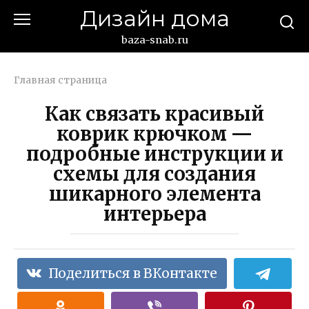
Перейти
Дизайн дома
к
контенту
baza-snab.ru
Главная страница
Как связать красивый
коврик крючком —
подробные инструкции и
схемы для создания
шикарного элемента
интерьера
Поделиться в ВКонтакте