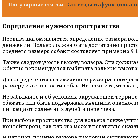
Популярные статьи
Как создать функциональ
Определение нужного пространства
Первым шагом является определение размера воль
движении. Вольер должен быть достаточно просто
среднего размера собаки составляет примерно 9-
Также следует учесть высоту вольера. Она должна
Обычно рекомендуется выбирать вольеры высотой 
Для определения оптимального размера вольера 
размеру и активности собак. Но помните, что ка
Не забывайте и об условиях окружающей территор
сбежать или быть подвержена внешним опасностя
питомца от солнечных лучей и перегрева.
При выборе пространства для вольера также учти
контейнеров), так как это может негативно сказа
И наконец, помимо размера и условий окружающей