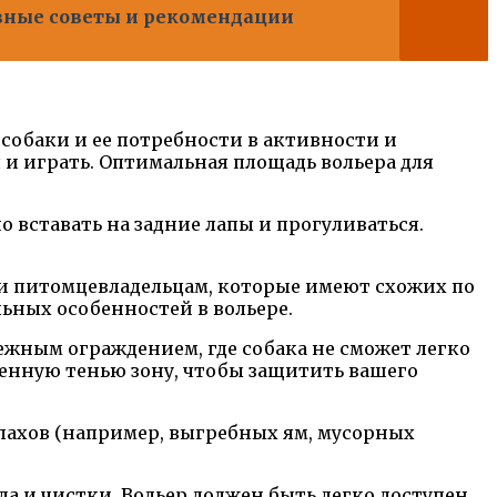
езные советы и рекомендации
собаки и ее потребности в активности и
и играть. Оптимальная площадь вольера для
о вставать на задние лапы и прогуливаться.
ли питомцевладельцам, которые имеют схожих по
льных особенностей в вольере.
ежным ограждением, где собака не сможет легко
ченную тенью зону, чтобы защитить вашего
апахов (например, выгребных ям, мусорных
а и чистки. Вольер должен быть легко доступен