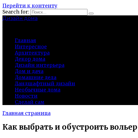
Перейти к контенту
Search for:
Дизайн дома
baza-snab.ru
Главная
Интересное
Архитектура
Декор дома
Дизайн интерьера
Дом и дача
Домашние дела
Ландшафтный дизайн
Необычные дома
Новости
Сделай сам
Главная страница
Как выбрать и обустроить волье