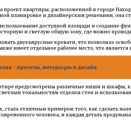
ла проект квартиры, расположенной в городе Наход
нной планировке и дизайнерским решениям, она с
использование доступной площади и создание фун
осторную и светлую общую зону, где можно проводи
зовать двухъярусные кровати, что позволило освоб
также имеет отдельное рабочее место, что являетс
алии - проекты, интерьеры и дизайн
артире предусмотрены различные ниши и шкафы, 
я светлым тональностям отделки стен и использова
cts, стала отличным примером того, как сделать м
современного человека, и каждая деталь продуман