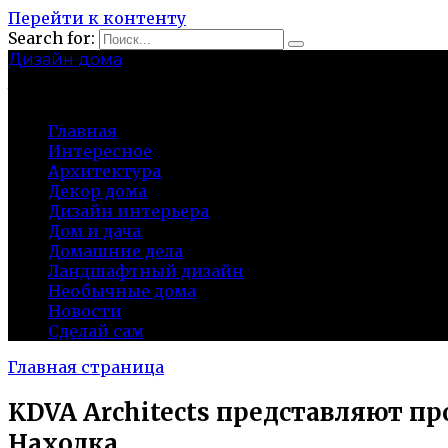
Перейти к контенту
Search for:
Дизайн дома
baza-snab.ru
Главная
Интересное
Архитектура
Декор дома
Дизайн интерьера
Дом и дача
Домашние дела
Ландшафтный дизайн
Необычные дома
Новости
Сделай сам
Главная страница
KDVA Architects представляют п
Находка