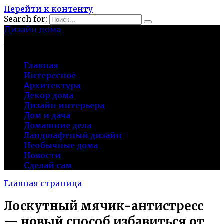
Перейти к контенту
Search for:
Дизайн дома
baza-snab.ru
Главная
Интересное
Архитектура
Декор дома
Дизайн интерьера
Дом и дача
Домашние дела
Ландшафтный дизайн
Необычные дома
Новости
Сделай сам
Главная страница
Лоскутный мячик-антистресс
— новый способ избавиться от