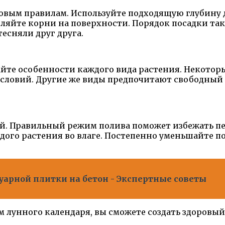
зовым правилам. Используйте подходящую глубину 
вляйте корни на поверхности. Порядок посадки та
есняли друг друга.
йте особенности каждого вида растения. Некоторы
словий. Другие же виды предпочитают свободный д
ий. Правильный режим полива поможет избежать п
ого растения во влаге. Постепенно уменьшайте по
уарной плитки на бетон - Экспертные советы
м лунного календаря, вы сможете создать здоровы