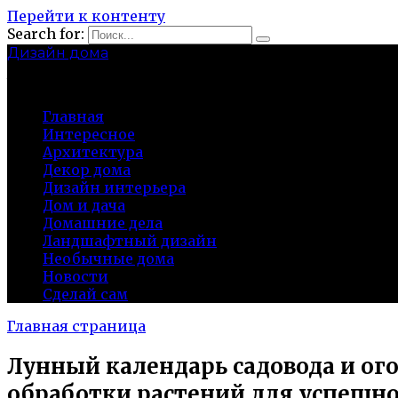
Перейти к контенту
Search for:
Дизайн дома
baza-snab.ru
Главная
Интересное
Архитектура
Декор дома
Дизайн интерьера
Дом и дача
Домашние дела
Ландшафтный дизайн
Необычные дома
Новости
Сделай сам
Главная страница
Лунный календарь садовода и ого
обработки растений для успешно