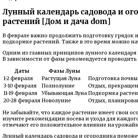
Лунный календарь садовода и ого
растений [Дом и дача dom]
В феврале важно продолжить подготовку грядок и
подкормке растений. Также в это время можно на
Одним из главных принципов лунного календаря я
В зависимости от фазы рекомендуется проводить
Даты
Фазы Луны
1-2 февраля
Растущая Луна
Подготовка почвы 
3-10 февраля
Полнолуние
Отдых, прекращен
11-19 февраля
Убывающая Луна
Подкормка растен
20-28 февраля
Новолуние
Отдых, планирова
Не забывайте, что каждое растение имеет свои о
изучите рекомендации посева и ухода для каждог
отмечают его положительное влияние на урожайн
Лунный календарь садовода и огородника поможет