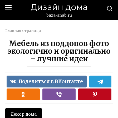
Перейти
Дизайн дома
к
контенту
baza-snab.ru
Главная страница
Мебель из поддонов фото
экологично и оригинально
– лучшие идеи
Поделиться в ВКонтакте
Декор дома