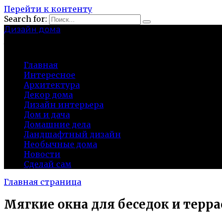
Перейти к контенту
Search for:
Дизайн дома
baza-snab.ru
Главная
Интересное
Архитектура
Декор дома
Дизайн интерьера
Дом и дача
Домашние дела
Ландшафтный дизайн
Необычные дома
Новости
Сделай сам
Главная страница
Мягкие окна для беседок и терр