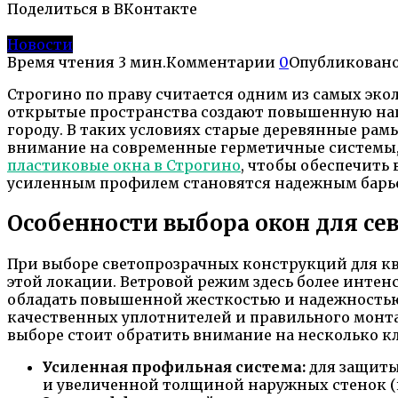
Поделиться в ВКонтакте
Новости
Время чтения
3 мин.
Комментарии
0
Опубликован
Строгино по праву считается одним из самых эк
открытые пространства создают повышенную нагру
городу. В таких условиях старые деревянные ра
внимание на современные герметичные системы,
пластиковые окна в Строгино
, чтобы обеспечить
усиленным профилем становятся надежным барь
Особенности выбора окон для се
При выборе светопрозрачных конструкций для кв
этой локации. Ветровой режим здесь более интен
обладать повышенной жесткостью и надежностью 
качественных уплотнителей и правильного монта
выборе стоит обратить внимание на несколько к
Усиленная профильная система:
для защиты
и увеличенной толщиной наружных стенок (к