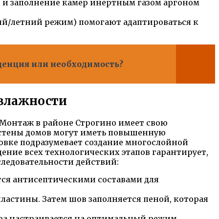
 и заполнение камер инертным газом аргоном
й/летний режим) помогают адаптироваться к
денция или необходимость?
 влажности
 Монтаж в районе Строгино имеет свою
о стены домов могут иметь повышенную
овке подразумевает создание многослойной
ение всех технологических этапов гарантирует,
следовательности действий:
тся антисептическими составами для
ластины. Затем шов заполняется пеной, которая
ра настраивается на оптимальный режим