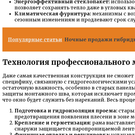
Энергоэффективный стеклопакет:
использо
позволяет сохранять тепло даже в угловых к
Климатическая фурнитура:
механизмы с во
сезонным изменениям и продлевают срок сл
Популярные статьи
Ночные продажи гибридн
Технология профессионального 
Даже самая качественная конструкция не сможет 
специфику, связанную с гидрогеологическими ус
остаточную влажность, особенно в старых панел
защиты монтажного шва, которая исключает пром
что окно будет служить без нареканий. Весь проц
Подготовка и гидроизоляция проема:
старый
предотвращения появления плесени в зоне 
Крепление и герметизация:
рама выставляет
снаружи защищается паропроницаемой лентой
Финишная отделка и регулировка:
устанавл