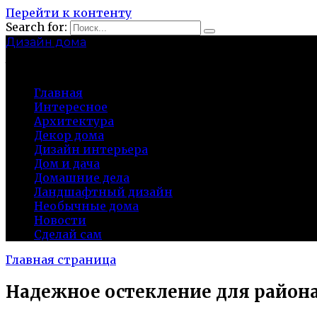
Перейти к контенту
Search for:
Дизайн дома
baza-snab.ru
Главная
Интересное
Архитектура
Декор дома
Дизайн интерьера
Дом и дача
Домашние дела
Ландшафтный дизайн
Необычные дома
Новости
Сделай сам
Главная страница
Надежное остекление для район