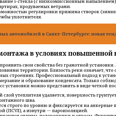
вание i-стекла (с низкоэмиссионным напылением)
вартирах, продуваемых ветрами.
зможностью регулировки прижима створок (зимни
ужбы уплотнителя.
ых автомобилей в Санкт-Петербурге: новая тен
монтажа в условиях повышенной
проявить свои свойства без грамотной установки.
ловиями территории. Близость реки означает, чт
ьных строениях. Профессиональный подход к устан
ерзание и образование конденсата. Только соблюд
есс установки можно представить в виде четкой по
 слой утеплителя удаляется, поверхность грунтуе
монтажного шва.
ся строго по уровню и фиксируется на анкерные п
 (ПСУЛ), а изнутри — пароизоляцией.
иваются отливы, подоконники и откосы. Фурниту