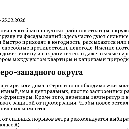
о
25.02.2026
ологически благополучных районов столицы, окруж
зку на фасады зданий: здесь часто дуют сильные 
мы быстро приходят в негодность, рассыхаются ил
 способные противостоять непогоде. Именно поэт
 в доме тишину и сохранить тепло даже в самые с
ером между уютом квартиры и капризами природы
веро-западного округа
артиры или дома в Строгино необходимо учитыва
сивный, чем в центральных, плотно застроенных ра
фурнитуры. Кроме того, перепады температур и 
жа с защитой от промерзания. Чтобы новое остекл
лючевых моментов:
 от сильных порывов ветра рекомендуется выбира
ласс А).