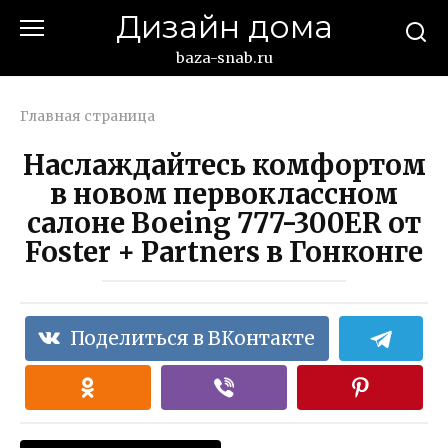
Перейти
Дизайн дома
к
контенту
baza-snab.ru
Главная страница
Наслаждайтесь комфортом
в новом первоклассном
салоне Boeing 777-300ER от
Foster + Partners в Гонконге
Поделиться в ВКонтакте