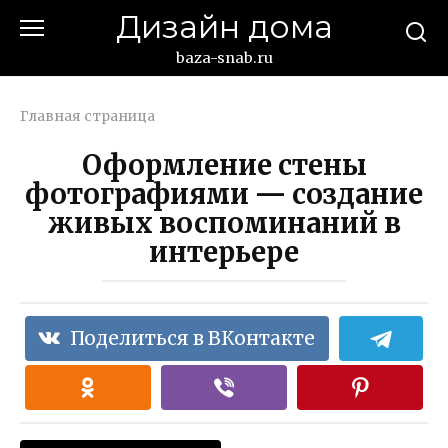
Перейти
Дизайн дома
к
контенту
baza-snab.ru
Главная страница
Оформление стены
фотографиями — создание
живых воспоминаний в
интерьере
Поделиться в ВКонтакте