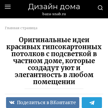
Перейти
Дизайн дома
к
контенту
baza-snab.ru
Главная страница
Оригинальные идеи
красивых гипсокартонных
потолков с подсветкой в
частном доме, которые
создадут уют и
элегантность в любом
помещении
Поделиться в ВКонтакте