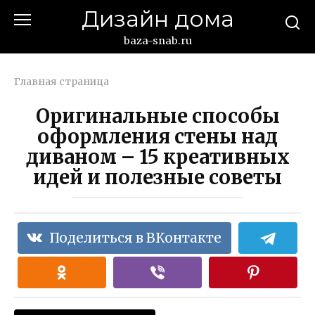
Перейти
Дизайн дома
к
контенту
baza-snab.ru
Главная страница
Оригинальные способы
оформления стены над
диваном – 15 креативных
идей и полезные советы
Поделиться в ВКонтакте