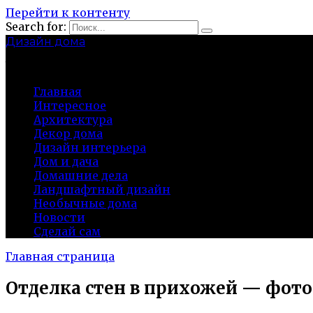
Перейти к контенту
Search for:
Дизайн дома
baza-snab.ru
Главная
Интересное
Архитектура
Декор дома
Дизайн интерьера
Дом и дача
Домашние дела
Ландшафтный дизайн
Необычные дома
Новости
Сделай сам
Главная страница
Отделка стен в прихожей — фото