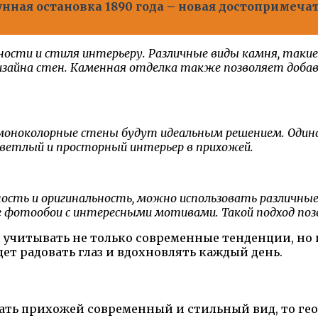
нная остановка 1890 года – новая достопримеч
ости и стиля интерьеру. Различные виды камня, такие
дизайна стен. Каменная отделка также позволяет доба
моноколорные стены будут идеальным решением. Один
светлый и просторный интерьер в прихожей.
ость и оригинальность, можно использовать различны
е фотообои с интересными мотивами. Такой подход по
 учитывать не только современные тенденции, но и
т радовать глаз и вдохновлять каждый день.
ать прихожей современный и стильный вид, то г