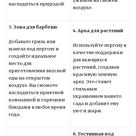
ужином на свежем
насладиться природой.
воздухе.
3. Зона для барбекю
4. Арка для растений
Добавьте гриль или
Используйте перголу в
мангал под перголу и
качестве поддержки
создайте идеальное
для вьющихся
место для
растений, создавая
приготовления вкусной
красивую зеленую
еды на открытом
арку. Это станет
воздухе. Вы сможете
стильным
насладиться приятной
украшением вашего
компанией и горячими
сада и добавит ему
блюдами в любое время
уют и шарм.
года.
6. Гостинная под