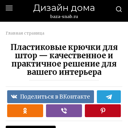
Перейти
Дизайн дома
к
контенту
baza-snab.ru
Главная страница
Пластиковые крючки для
штор — качественное и
практичное решение для
вашего интерьера
Поделиться в ВКонтакте