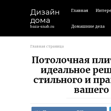
Перейти
к
Дизайн
Главная
Интер
контенту
дома
Домашние дела
baza-snab.ru
Главная страница
Потолочная пли
идеальное реш
стильного и пр
вашего