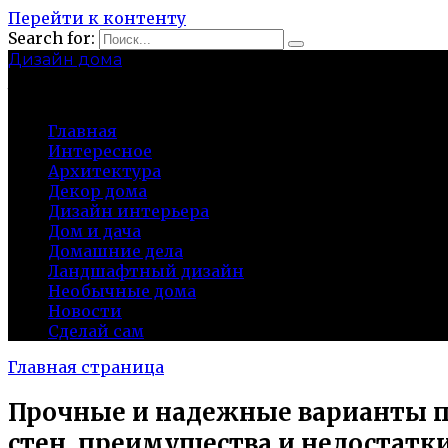
Перейти к контенту
Search for:
Дизайн дома
baza-snab.ru
Главная
Интересное
Архитектура
Декор дома
Дизайн интерьера
Дом и дача
Домашние дела
Ландшафтный дизайн
Необычные дома
Новости
Сделай сам
Главная страница
Прочные и надежные варианты п
стен, преимущества и недостатк