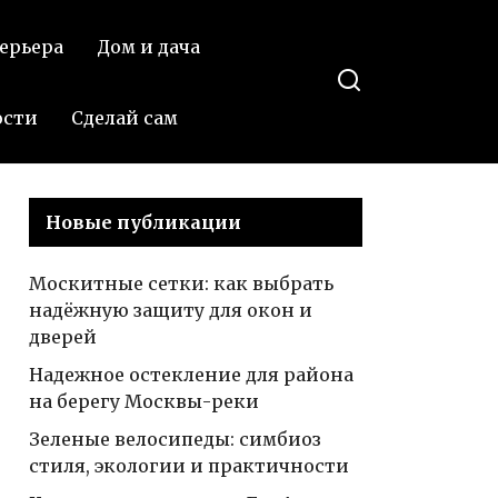
стиле, которая
иться в
ерьера
Дом и дача
станет идеальным
такте
воплощением
роскоши и
ости
Сделай сам
элегантности в
вашем доме
Новые публикации
Москитные сетки: как выбрать
надёжную защиту для окон и
дверей
Надежное остекление для района
на берегу Москвы-реки
Зеленые велосипеды: симбиоз
стиля, экологии и практичности