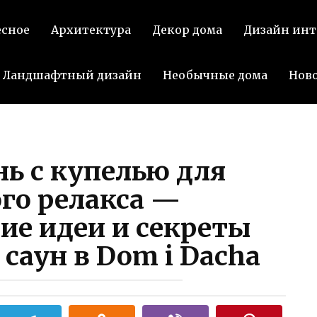
Подел
есное
Архитектура
Декор дома
Дизайн инт
ВКон
Ландшафтный дизайн
Необычные дома
Нов
ь с купелью для
го релакса —
е идеи и секреты
саун в Dom i Dacha