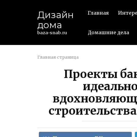
Перейти
к
Дизайн
Главная
Интер
контенту
дома
Домашние дела
baza-snab.ru
Главная страница
Проекты бан
идеально
вдохновляющи
строительства 