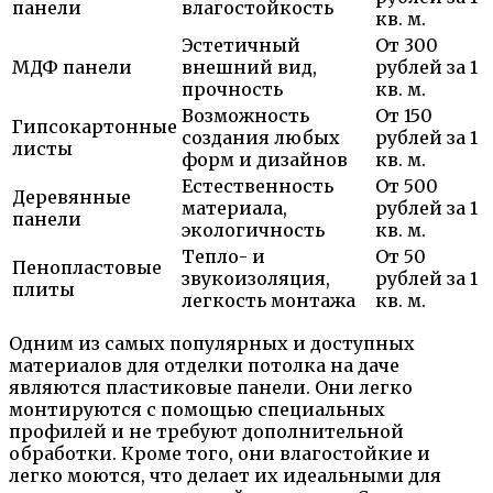
панели
влагостойкость
кв. м.
Эстетичный
От 300
МДФ панели
внешний вид,
рублей за 1
прочность
кв. м.
Возможность
От 150
Гипсокартонные
создания любых
рублей за 1
листы
форм и дизайнов
кв. м.
Естественность
От 500
Деревянные
материала,
рублей за 1
панели
экологичность
кв. м.
Тепло- и
От 50
Пенопластовые
звукоизоляция,
рублей за 1
плиты
легкость монтажа
кв. м.
Одним из самых популярных и доступных
материалов для отделки потолка на даче
являются пластиковые панели. Они легко
монтируются с помощью специальных
профилей и не требуют дополнительной
обработки. Кроме того, они влагостойкие и
легко моются, что делает их идеальными для