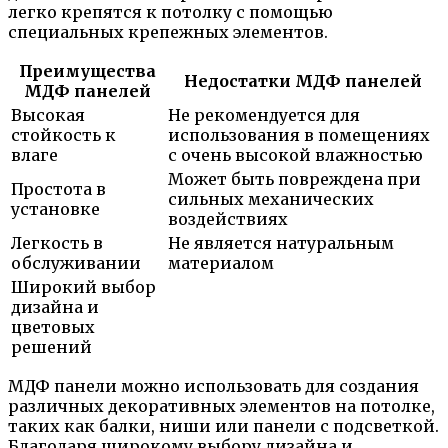
легко крепятся к потолку с помощью
специальных крепежных элементов.
Преимущества
Недостатки МДФ панелей
МДФ панелей
Высокая
Не рекомендуется для
стойкость к
использования в помещениях
влаге
с очень высокой влажностью
Может быть повреждена при
Простота в
сильных механических
установке
воздействиях
Легкость в
Не является натуральным
обслуживании
материалом
Широкий выбор
дизайна и
цветовых
решений
МДФ панели можно использовать для создания
различных декоративных элементов на потолке,
таких как балки, ниши или панели с подсветкой.
Благодаря широкому выбору дизайна и