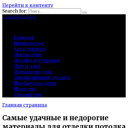
Перейти к контенту
Search for:
Дизайн дома
baza-snab.ru
Главная
Интересное
Архитектура
Декор дома
Дизайн интерьера
Дом и дача
Домашние дела
Ландшафтный дизайн
Необычные дома
Новости
Сделай сам
Главная страница
Самые удачные и недорогие
материалы для отделки потолка