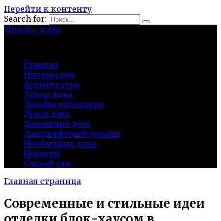
Перейти к контенту
Search for:
Дизайн дома
baza-snab.ru
Главная
Интересное
Архитектура
Декор дома
Дизайн интерьера
Дом и дача
Домашние дела
Ландшафтный дизайн
Необычные дома
Новости
Сделай сам
Главная страница
Современные и стильные идеи
отделки блок-хаусом в