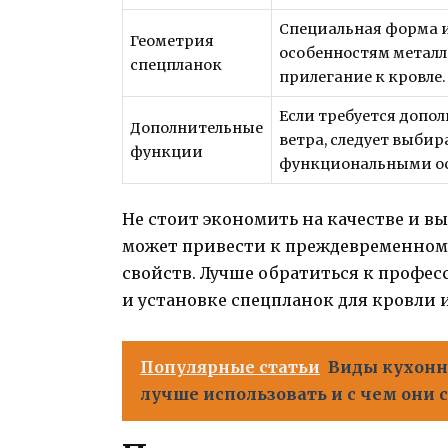
Специальная форма 
Геометрия
особенностям металл
спецпланок
прилегание к кровле.
Если требуется допо
Дополнительные
ветра, следует выби
функции
функциональными о
Не стоит экономить на качестве и в
может привести к преждевременному
свойств. Лучше обратиться к профес
и установке спецпланок для кровли 
Популярные статьи
Виды кухонн
лучше использовать и с чем они 