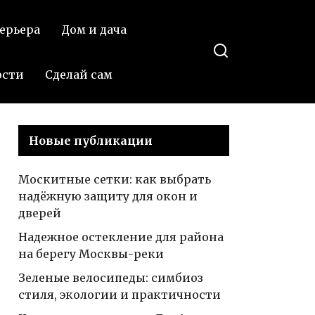
—
делиться в
ерьера
Дом и дача
прикосновение
ВКонтакте
к комфорту и
стилю от
ости
Сделай сам
Михала Розен
в Тель-Авиве
Новые публикации
Москитные сетки: как выбрать
надёжную защиту для окон и
дверей
Надежное остекление для района
на берегу Москвы-реки
Зеленые велосипеды: симбиоз
стиля, экологии и практичности