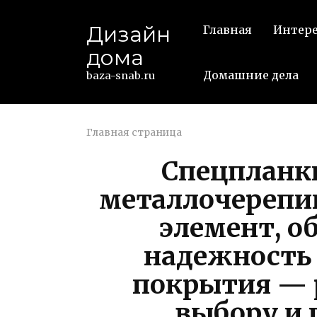
Перейти
к
Дизайн
Главная
Интер
контенту
дома
Домашние дела
baza-snab.ru
Главная страница
Спецпланки
металлочереп
элемент, 
надежность 
покрытия — 
выбору и