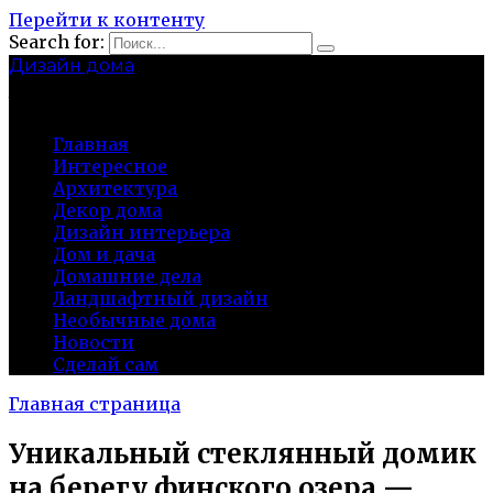
Перейти к контенту
Search for:
Дизайн дома
baza-snab.ru
Главная
Интересное
Архитектура
Декор дома
Дизайн интерьера
Дом и дача
Домашние дела
Ландшафтный дизайн
Необычные дома
Новости
Сделай сам
Главная страница
Уникальный стеклянный домик
на берегу финского озера —