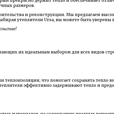
рый прекрасно держит тепло и обеспечивает отл
ичных размеров.
роительства и реконструкции. Мы предлагаем выс
ыбирая утеплители Ursa, вы можете быть уверены 
ельстве!
лающих их идеальным выбором для всех видов стро
и теплоизоляции, что помогает сохранять тепло 
 утеплители эффективно задерживают тепло и предо
истых материалов, не содержащих вредных вещест