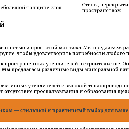
Стены, перекрыти
небольшой толщине слоя
пространством
ей
вечностью и простотой монтажа. Мы предлагаем ра
другие, чтобы удовлетворить потребности любого п
аспространенных утеплителей в строительстве. О
я. Мы предлагаем различные виды минеральной ват
фективных утеплителей с высокой теплопроводност
т отсутствие проскальзывания и образования щел
щиком — стильный и практичный выбор для ваше