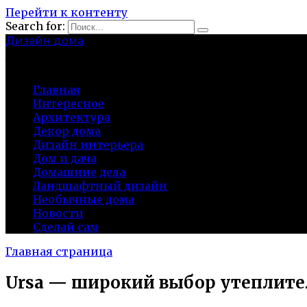
Перейти к контенту
Search for:
Дизайн дома
baza-snab.ru
Главная
Интересное
Архитектура
Декор дома
Дизайн интерьера
Дом и дача
Домашние дела
Ландшафтный дизайн
Необычные дома
Новости
Сделай сам
Главная страница
Ursa — широкий выбор утеплител