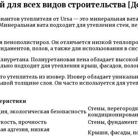
 для всех видов строительства [Д
антов утеплителя от Ursa — это минеральная вата
Минеральная вата подходит для утепления стен, пе
ся пенополистирол. Он отличается низкой теплопр
даментов, полов, а также для использования в сис
полиуретана. Полиуретановая пена обладает высок
льно подходит для утепления крыш, фасадов, поло
о утеплитель из изовер. Изовер обладает уникальн
шой толщине слоя. Он часто используется для уте
еристики
Стены, перегород
ия, экологическая безопасность
кондиционирова
гкость, прочность
Стены, фундаменты
ая адгезия, низкая
Крыши, фасады, п